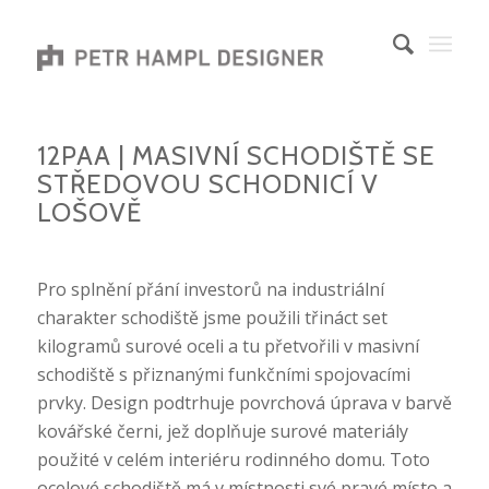
12PAA | MASIVNÍ SCHODIŠTĚ SE
STŘEDOVOU SCHODNICÍ V
LOŠOVĚ
Pro splnění přání investorů na industriální
charakter schodiště jsme použili třináct set
kilogramů surové oceli a tu přetvořili
v masivní
schodiště s přiznanými funkčními spojovacími
prvky. Design podtrhuje povrchová úprava v barvě
kovářské černi, jež doplňuje
surové materiály
použité v celém interiéru rodinného domu. Toto
ocelové schodiště má v místnosti své pravé místo a