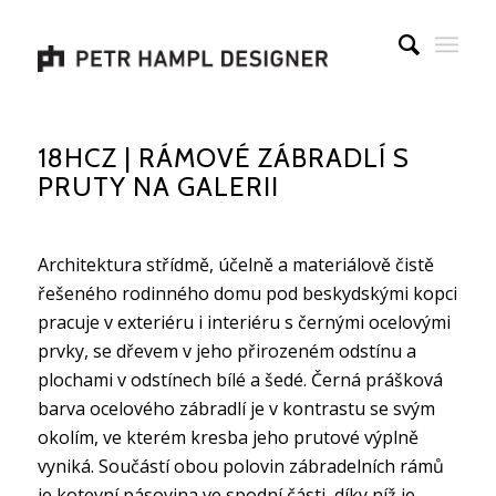
18HCZ | RÁMOVÉ ZÁBRADLÍ S
PRUTY NA GALERII
Architektura střídmě, účelně a materiálově čistě
řešeného rodinného domu pod beskydskými kopci
pracuje v exteriéru i interiéru s černými ocelovými
prvky, se dřevem v jeho přirozeném odstínu a
plochami v odstínech bílé a šedé. Černá prášková
barva ocelového zábradlí je v kontrastu se svým
okolím, ve kterém kresba jeho prutové výplně
vyniká. Součástí obou polovin zábradelních rámů
je kotevní pásovina ve spodní části, díky níž je